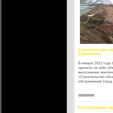
Строительство го
Дзержинске.
В январе 2012 года
приняло на себя обя
выполнению земляны
«Строительство объ
обслуживания (пруд 
Дзержинском районе
строительства – гор
подробнее
Рекультивация ка