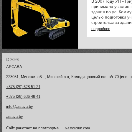
В 2007 году УП «Тр
принимало участие 
здания по ул. Коммун
целью подготовки уч
строительства здани
«Триумфальная арка
подробнее
разборке ...
©
2026
АРСАВА
223051, Минская обл., Минский р-н, Колодищанский с/с, в/г 70 (инв. н
+375 (29) 628-51-21
+375 (29) 636-48-41
info@arsava.by
arsava.by
Сайт работает на платформе
Nestorclub.com