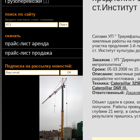
Грузоперевозки
1
ст.Институт
поиск по сайту
Введите ключевое слово, например:
скачать
Силами УП " Триумфальн
земляные работы на пере
прайс-лист аренда
участка продления 1-й л
ст. Институт культуры д
прайс-лист продажа
Заказчик :
УП "Дирекция
метрополитена".
Подписка на рассылку новостей:
Сроки:
05.03.2008 по 15.
Описание:
земляные раб
разработке котлована , 
Техника:
Caterpillar 32
Caterpillar D6R lll.
Ответственный:
Дашков
Объект сдали в сроки, з
получали. Работы прово
глубине 21 метр, в силь
результате пришлось уст