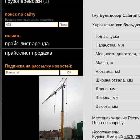
Грузоперевозки
1
поиск по сайту
Б/у
Бульдозер Caterpill
Введите ключевое слово, например:
Характеристики
бульдоз
скачать
Год выпуска
прайс-лист аренда
Наработка, м.ч
прайс-лист продажа
Мощность двигателя, 
Масса, кг
Подписка на рассылку новостей:
V.отвала, м3
Ширина отвала, мм
Длина, мм
Ширина, мм
Высота, мм
Местонахождение Респу
Цена по запросу
Исполнитель:
Курзов Дмитрий
+375 (29