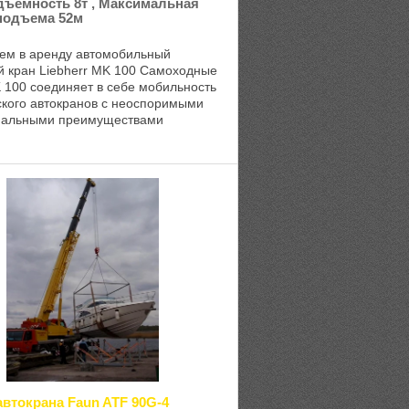
дъемность 8т , Максимальная
подъема 52м
ем в аренду автомобильный
 кран Liebherr MK 100 Самоходные
 100 соединяет в себе мобильность
ского автокранов с неоспоримыми
нальными преимуществами
о крана. Подъемные краны MK 100
ны так, ...
втокрана Faun ATF 90G-4