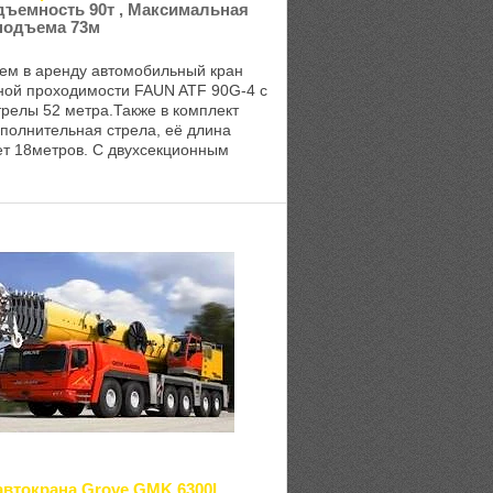
дъемность 90т , Максимальная
подъема 73м
ем в аренду автомобильный кран
ой проходимости FAUN ATF 90G-4 с
трелы 52 метра.Также в комплект
ополнительная стрела, её длина
ет 18метров. С двухсекционным
 удлинителем стрелы, высота под
..
автокрана Grove GMK 6300L