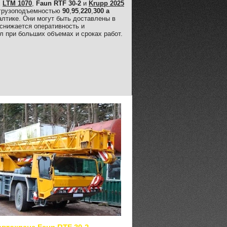
х
LTM 1070
,
Faun RTF 30-2
и
Krupp 2025
 грузоподъемностью
90
,
95
,
220
,
300 а
лтике. Они могут быть доставлены в
 снижается оперативность и
л при больших объемах и сроках работ.