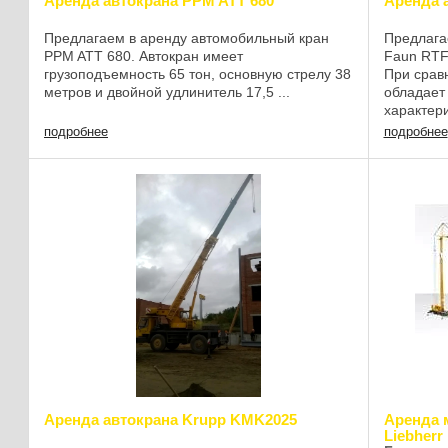
Аренда автокрана PPM ATT 680
Аренда а
Предлагаем в аренду автомобильный кран
Предлага
PPM ATT 680. Автокран имеет
Faun RTF
грузоподъемность 65 тон, основную стрелу 38
При срав
метров и двойной удлинитель 17,5 ...
обладает
характери
короткая
подробнее
подробнее
и ...
Аренда автокрана Krupp KMK2025
Аренда 
Liebherr