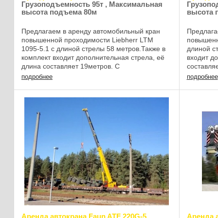
Грузоподъемность 95т , Максимальная
Грузопо
высота подъема 80м
высота 
Предлагаем в аренду автомобильный кран
Предлага
повышенной проходимости Liebherr LTM
повышенн
1095-5.1 с длиной стрелы 58 метров.Также в
длиной с
комплект входит дополнительная стрела, её
входит д
длина составляет 19метров. С
составля
двухсекционным откидным удлинителем
откидным
подробнее
подробнее
стрелы, высота под ...
крюком у .
Аренда автокрана Faun ATF 220G-5
Аренда 