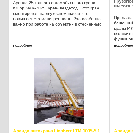
Грузопо
Аренда 25 тонного автомобильного крана
высота 
Krupp KMK-2025. Кран- вездеход. Этот кран
смонтирован на двухосном шасси, что
Предлага
повышает его маневренность. Это особенно
башенный
важно при работе на объекте - в стесненных
краны MK
условиях. Или например при монтаже ...
классиче
функцио
башенног
подробнее
подробнее
разработа
Аренда автокрана Liebherr LTM 1095-5.1
Аренда а