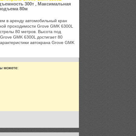
дъемность 300т , Максимальная
подъема 80м
ем в аренду автомобильный кран
ой проходимости Grove GMK 6300L
стрелы 80 метров. Высота под
 Grove GMK 6300L достигает 80
Характеристики автокрана Grove GMK
рузоподъемность, т 300 Стрела, м 80
Вы можете: