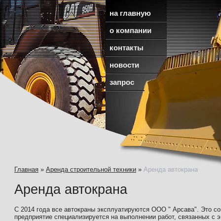
на главную
о компании
контакты
новости
запрос
Главная
»
Аренда строительной техники
»
Аренда автокрана
Аренда автокрана
C 2014 года все автокраны эксплуатируются ООО " Арсава". Это с
предприятие специализируется на выполнении работ, связанных с 