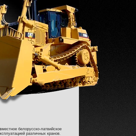
овместное белорусско-латвийское
эксплуатацией различных кранов.