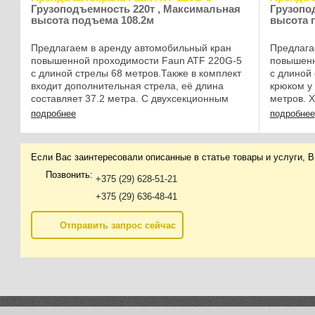
Грузоподъемность 220т , Максимальная
Грузопо
высота подъема 108.2м
высота 
Предлагаем в аренду автомобильный кран
Предлага
повышенной проходимости Faun ATF 220G-5
повышенн
с длиной стрелы 68 метров.Также в комплект
с длиной 
входит дополнительная стрела, её длина
крюком у
составляет 37.2 метра. С двухсекционным
метров. 
откидным удлинителем стрелы, высота под
6300L : Г
подробнее
подробнее
крюком у ...
...
Если Вас заинтересовали описанные в статье товары и услуги, 
Позвонить:
+375 (29) 628-51-21
+375 (29) 636-48-41
Отправить запрос сейчас