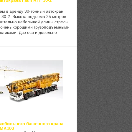
втокрана Faun RTF 30-2
ем в аренду 30-тонный автокран
 30-2. Высота подъема 25 метров.
нительно небольшой длины стрелы
 очень хорошими грузоподъемными
стиками. Две оси и довольно
 база делают его очень проходимым
мобильного башенного крана
 MK100