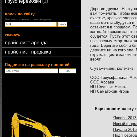
Грузоперевозки
1
Дорогие друзья. Наступа
вам пожелать, чтобы но
поиск по сайту
счастье, крепкое здоровь
Введите ключевое слово, например:
ваши мечты сбудутся в н
останется в прошлом. По
загадайте самое заветно
скачать
сбудется. Пусть этот св
прекрасным стартом для
прайс-лист аренда
года. Берегите себя и б
держите ни на кого зла.
прайс-лист продажа
окружающим и запомните,
верят.
Подписка на рассылку новостей:
С уважением, колектив
ООО Триумфальная Арк
ООО Арсава
ИП Слушник Никита
ИП Саматохин Игорь
Еще новости на эту т
Январь 2013-
Новый форм
Начало 2015
Под Нового