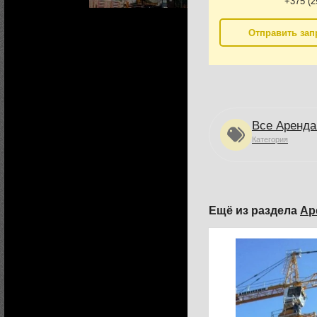
+375 (2
Отправить зап
Все Аренда
Категория
Ещё из раздела
Ар