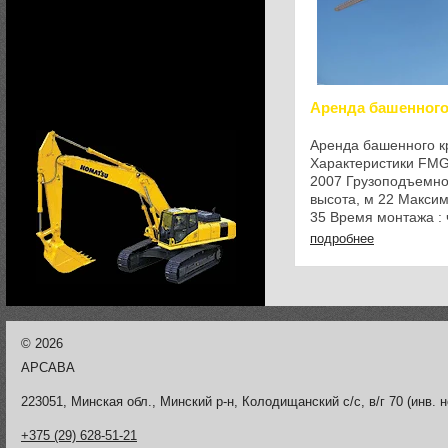
Аренда башенного
Аренда башенного к
Характеристики FMGr
2007 Грузоподъемно
высота, м 22 Макси
35 Время монтажа : 
Исполнитель: Лашма
подробнее
48-41 ...
©
2026
АРСАВА
223051, Минская обл., Минский р-н, Колодищанский с/с, в/г 70 (инв. н
+375 (29) 628-51-21